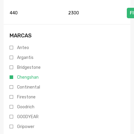
F
Preço
Preço
mínimo
máximo
MARCAS
Anteo
Argantis
Bridgestone
Chengshan
Continental
Firestone
Goodrich
GOODYEAR
Gripower