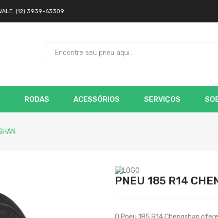
VALE: (12) 3939-63309
RODAS
ACESSÓRIOS
SERVIÇOS
SOB
GSHAN
PNEU 185 R14 CH
O Pneu 185 R14 Chengshan ofere