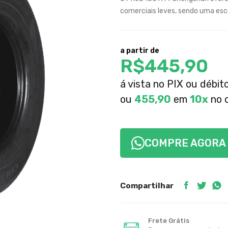
comerciais leves, sendo uma esc
a partir de
R$
445,90
á vista no PIX ou débit
ou
455,90
em
10x
no c
COMPRE AGORA
Compartilhar
Frete Grátis