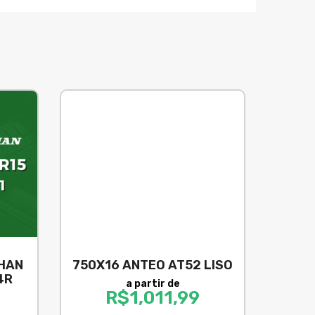
HAN
750X16 ANTEO AT52 LISO
4R
a partir de
R$
1,011,99