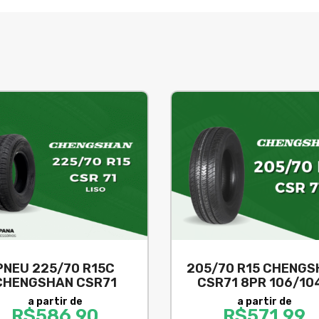
PNEU 225/70 R15C
205/70 R15 CHENGS
CHENGSHAN CSR71
CSR71 8PR 106/10
a partir de
a partir de
R$
586,90
R$
571,99