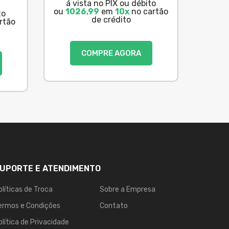
á vista no PIX ou débito
ou
1026,99
em
10x
no cartão
to
de crédito
rtão
COMPRE AGORA
UPORTE E ATENDIMENTO
olíticas de Troca
Sobre a Empresa
ermos e Condições
Contato
olítica de Privacidade