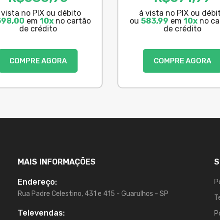
 vista no PIX ou débito
á vista no PIX ou débi
598,00
em
10x
no cartão
ou
583,99
em
10x
no ca
de crédito
de crédito
COMPRE AGORA
COMPRE AGORA
MAIS INFORMAÇÕES
S
Endereço:
P
Rua Padre Celestino, 431 e 415 - Guarulhos - SP
T
Televendas:
P