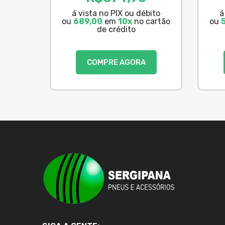
á vista no PIX ou débito
á
ou
689,00
em
10x
no cartão
ou
de crédito
COMPRE AGORA