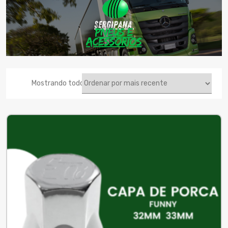
Classificado
Mostrando todos os 11 resultados
por
mais
recente