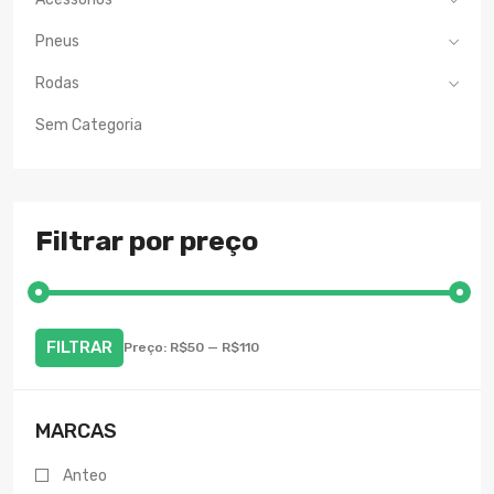
Pneus
Rodas
Sem Categoria
Filtrar por preço
FILTRAR
Preço:
R$50
—
R$110
Preço
Preço
mínimo
máximo
MARCAS
Anteo