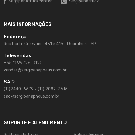
Sergipanatruckcenter
Sergipanatruck
MAIS INFORMAÇÕES
Endereço:
Rua Padre Celestino, 431 e 415 - Guarulhos - SP
Televendas:
+55 11 99726-0120
vendas@sergipanapneus.com.br
SAC:
(11)2440-6679 / (11) 2087-3615
sac@sergipanapneus.com.br
SUPORTE E ATENDIMENTO
Políticas de Troca
Sobre a Empresa