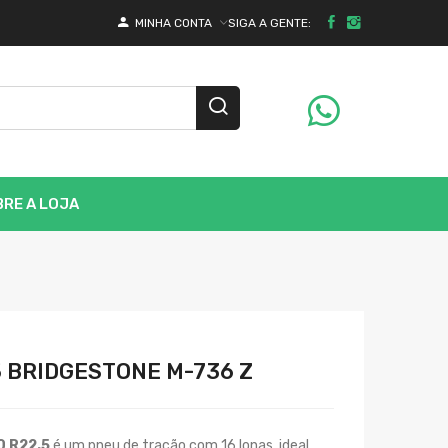
SIGA A GENTE:
MINHA CONTA
RE A LOJA
5 BRIDGESTONE M-736 Z
0 R22.5
é um pneu de tração com 16 lonas, ideal