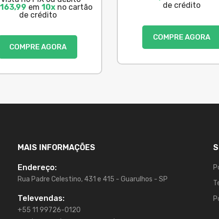
de crédito
163,99
em
10x
no cartão
de crédito
COMPRE AGORA
COMPRE AGORA
MAIS INFORMAÇÕES
S
Endereço:
P
Rua Padre Celestino, 431 e 415 - Guarulhos - SP
T
Televendas:
P
+55 11 99726-0120