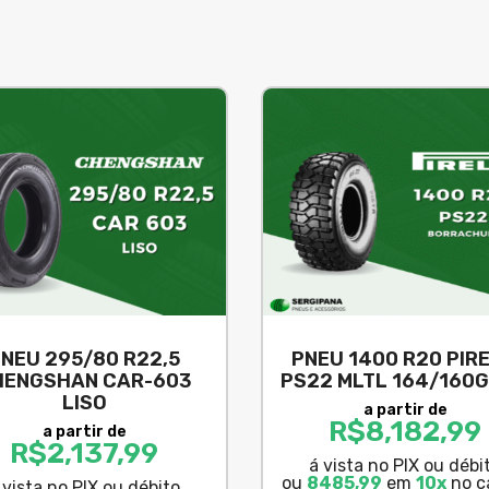
NEU 295/80 R22,5
PNEU 1400 R20 PIRE
HENGSHAN CAR-603
PS22 MLTL 164/160
LISO
a partir de
R$
8,182,99
a partir de
R$
2,137,99
á vista no PIX ou débi
ou
8485,99
em
10x
no c
 vista no PIX ou débito