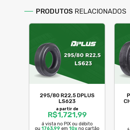
PRODUTOS
RELACIONADOS
295/80 R22,5 DPLUS
P
LS623
C
a partir de
R$
1,721,99
á vista no PIX ou débito
ou
1763,99
em
10x
no cartão
á