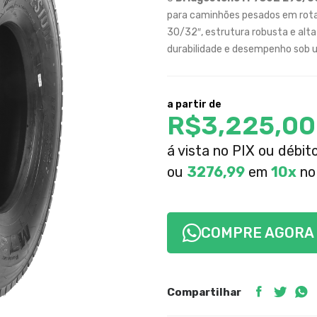
para caminhões pesados em rotas
30/32″, estrutura robusta e alt
durabilidade e desempenho sob u
a partir de
R$
3,225,00
á vista no PIX ou débit
ou
3276,99
em
10x
no 
COMPRE AGORA
Compartilhar