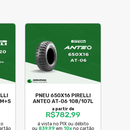
LLI
PNEU 650X16 PIRELLI
GM+S
ANTEO AT-06 108/107L
a partir de
R$
782,99
to
á vista no PIX ou débito
artão
ou
839,99
em
10x
no cartão