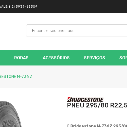
VALE: (12) 3939-63309
RODAS
ACESSÓRIOS
SERVIÇOS
SOB
GESTONE M-736 Z
PNEU 295/80 R22,
O
Bridgestone M‑736Z 295/8