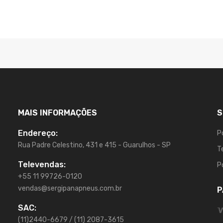
MAIS INFORMAÇÕES
S
Endereço:
P
Rua Padre Celestino, 431 e 415 - Guarulhos - SP
T
Televendas:
P
+55 11 99726-0120
vendas@sergipanapneus.com.br
P
SAC:
(11)2440-6679 / (11) 2087-3615